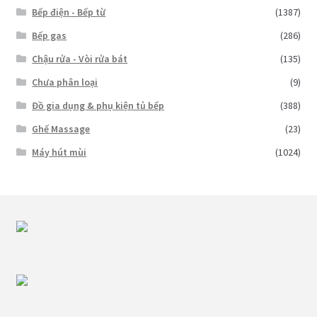
Bếp điện - Bếp từ
(1387)
Bếp gas
(286)
Chậu rửa - Vòi rửa bát
(135)
Chưa phân loại
(9)
Đồ gia dụng & phụ kiện tủ bếp
(388)
Ghế Massage
(23)
Máy hút mùi
(1024)