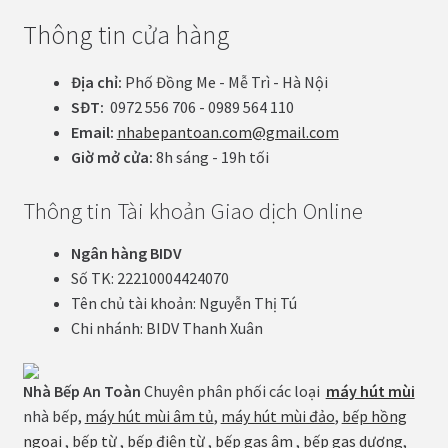
Thông tin cửa hàng
Địa chỉ:
Phố Đồng Me - Mễ Trì - Hà Nội
SĐT:
0972 556 706 - 0989 564 110
Email:
nhabepantoan.com@gmail.com
Giờ mở cửa:
8h sáng - 19h tối
Thông tin Tài khoản Giao dịch Online
Ngân hàng BIDV
Số TK: 22210004424070
Tên chủ tài khoản: Nguyễn Thị Tú
Chi nhánh: BIDV Thanh Xuân
Nhà Bếp An Toàn
Chuyên phân phối các loại
máy hút mùi
nhà bếp,
máy hút mùi âm tủ
,
máy hút mùi đảo
,
bếp hồng
ngoại
,
bếp từ
,
bếp điện từ
,
bếp gas âm
,
bếp gas dương
,