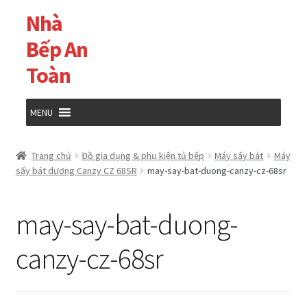
Nhà
Đi
Chuyển
đến
đến
Bếp An
Điều
nội
Toàn
hướng
dung
MENU
Trang chủ
Trang chủ
Đồ gia dụng & phụ kiện tủ bếp
Máy sấy bát
Máy
sấy bát dương Canzy CZ 68SR
may-say-bat-duong-canzy-cz-68sr
Cửa hàng
may-say-bat-duong-
Giỏ hàng
canzy-cz-68sr
Tài khoản của tôi
Thanh toán