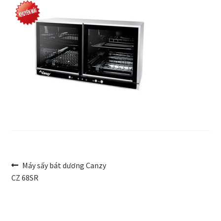
Trang Mẫu
Điều
Bài
Máy sấy bát dương Canzy
trước:
CZ 68SR
hướng
bài