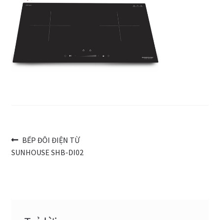
Trang Mẫu
Điều
Bài
BẾP ĐÔI ĐIỆN TỪ
trước:
SUNHOUSE SHB-DI02
hướng
bài
viết