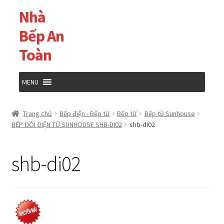
Nhà
Đi
Chuyển
đến
đến
Bếp An
Điều
nội
Toàn
hướng
dung
MENU
Trang chủ
Trang chủ
Bếp điện - Bếp từ
Bếp từ
Bếp từ Sunhouse
BẾP ĐÔI ĐIỆN TỪ SUNHOUSE SHB-DI02
shb-di02
Cửa hàng
shb-di02
Giỏ hàng
Tài khoản của tôi
Thanh toán