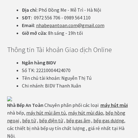
Địa chỉ:
Phố Đồng Me - Mễ Trì - Hà Nội
SĐT:
0972 556 706 - 0989 564 110
Email:
nhabepantoan.com@gmail.com
Giờ mở cửa:
8h sáng - 19h tối
Thông tin Tài khoản Giao dịch Online
Ngân hàng BIDV
Số TK: 22210004424070
Tên chủ tài khoản: Nguyễn Thị Tú
Chi nhánh: BIDV Thanh Xuân
Nhà Bếp An Toàn
Chuyên phân phối các loại
máy hút mùi
nhà bếp,
máy hút mùi âm tủ
,
máy hút mùi đảo
,
bếp hồng
ngoại
,
bếp từ
,
bếp điện từ
,
bếp gas âm
,
bếp gas dương
,
các thiết bị nhà bếp uy tín chất lượng , giá rẻ nhất tại Hà
Nội.