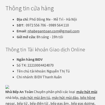
Thông tin cửa hàng
Địa chỉ:
Phố Đồng Me - Mễ Trì - Hà Nội
SĐT:
0972 556 706 - 0989 564 110
Email:
nhabepantoan.com@gmail.com
Giờ mở cửa:
8h sáng - 19h tối
Thông tin Tài khoản Giao dịch Online
Ngân hàng BIDV
Số TK: 22210004424070
Tên chủ tài khoản: Nguyễn Thị Tú
Chi nhánh: BIDV Thanh Xuân
Nhà Bếp An Toàn
Chuyên phân phối các loại
máy hút mùi
nhà bếp,
máy hút mùi âm tủ
,
máy hút mùi đảo
,
bếp hồng
ngoại
,
bếp từ
,
bếp điện từ
,
bếp gas âm
,
bếp gas dương
,