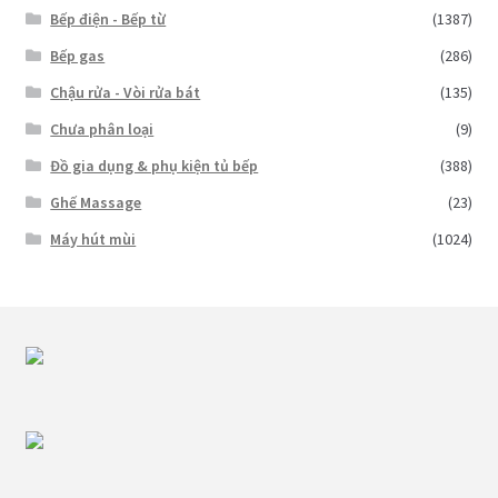
Bếp điện - Bếp từ
(1387)
Bếp gas
(286)
Chậu rửa - Vòi rửa bát
(135)
Chưa phân loại
(9)
Đồ gia dụng & phụ kiện tủ bếp
(388)
Ghế Massage
(23)
Máy hút mùi
(1024)