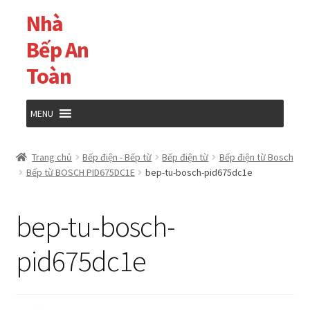
Nhà
Đi
Chuyển
đến
đến
Bếp An
Điều
nội
Toàn
hướng
dung
MENU
Trang chủ
Trang chủ
Bếp điện - Bếp từ
Bếp điện từ
Bếp điện từ Bosch
Bếp từ BOSCH PID675DC1E
bep-tu-bosch-pid675dc1e
Cửa hàng
bep-tu-bosch-
Giỏ hàng
pid675dc1e
Tài khoản của tôi
Thanh toán