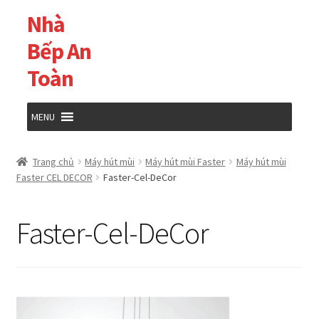
Nhà
Đi
Chuyển
đến
đến
Bếp An
Điều
nội
Toàn
hướng
dung
MENU
Trang chủ
Trang chủ
Máy hút mùi
Máy hút mùi Faster
Máy hút mùi
Faster CEL DECOR
Faster-Cel-DeCor
Cửa hàng
Faster-Cel-DeCor
Giỏ hàng
Tài khoản của tôi
Thanh toán