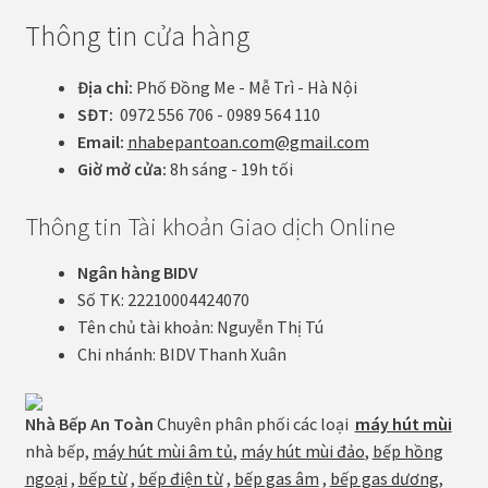
Thông tin cửa hàng
Địa chỉ:
Phố Đồng Me - Mễ Trì - Hà Nội
SĐT:
0972 556 706 - 0989 564 110
Email:
nhabepantoan.com@gmail.com
Giờ mở cửa:
8h sáng - 19h tối
Thông tin Tài khoản Giao dịch Online
Ngân hàng BIDV
Số TK: 22210004424070
Tên chủ tài khoản: Nguyễn Thị Tú
Chi nhánh: BIDV Thanh Xuân
Nhà Bếp An Toàn
Chuyên phân phối các loại
máy hút mùi
nhà bếp,
máy hút mùi âm tủ
,
máy hút mùi đảo
,
bếp hồng
ngoại
,
bếp từ
,
bếp điện từ
,
bếp gas âm
,
bếp gas dương
,