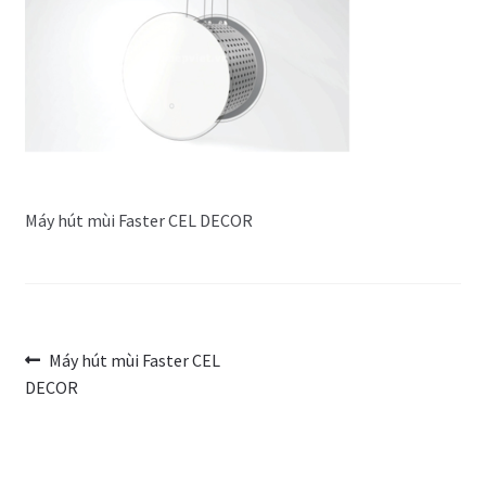
Trang Mẫu
Máy hút mùi Faster CEL DECOR
Điều
Bài
Máy hút mùi Faster CEL
trước:
DECOR
hướng
bài