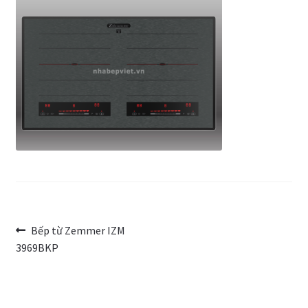
Trang Mẫu
Điều
Bài
Bếp từ Zemmer IZM
trước:
3969BKP
hướng
bài