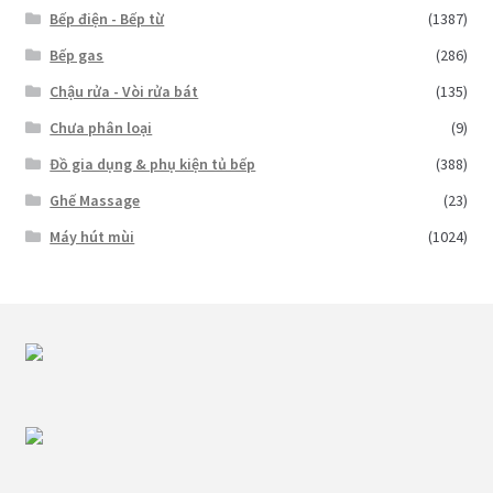
Bếp điện - Bếp từ
(1387)
Bếp gas
(286)
Chậu rửa - Vòi rửa bát
(135)
Chưa phân loại
(9)
Đồ gia dụng & phụ kiện tủ bếp
(388)
Ghế Massage
(23)
Máy hút mùi
(1024)