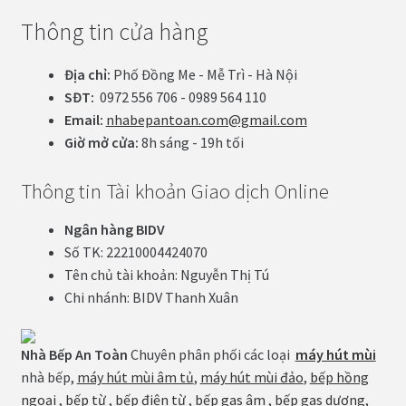
Thông tin cửa hàng
Địa chỉ:
Phố Đồng Me - Mễ Trì - Hà Nội
SĐT:
0972 556 706 - 0989 564 110
Email:
nhabepantoan.com@gmail.com
Giờ mở cửa:
8h sáng - 19h tối
Thông tin Tài khoản Giao dịch Online
Ngân hàng BIDV
Số TK: 22210004424070
Tên chủ tài khoản: Nguyễn Thị Tú
Chi nhánh: BIDV Thanh Xuân
Nhà Bếp An Toàn
Chuyên phân phối các loại
máy hút mùi
nhà bếp,
máy hút mùi âm tủ
,
máy hút mùi đảo
,
bếp hồng
ngoại
,
bếp từ
,
bếp điện từ
,
bếp gas âm
,
bếp gas dương
,