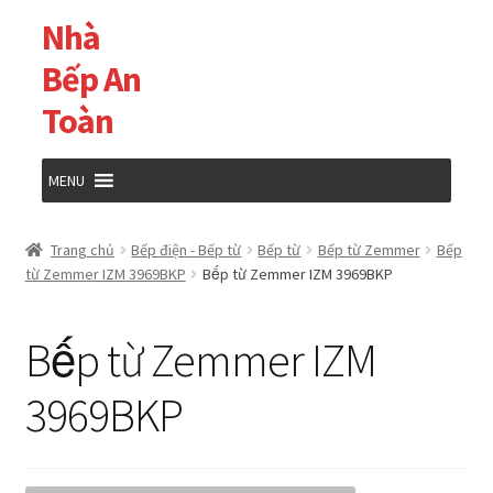
Nhà
Đi
Chuyển
đến
đến
Bếp An
Điều
nội
Toàn
hướng
dung
MENU
Trang chủ
Trang chủ
Bếp điện - Bếp từ
Bếp từ
Bếp từ Zemmer
Bếp
từ Zemmer IZM 3969BKP
Bếp từ Zemmer IZM 3969BKP
Cửa hàng
Bếp từ Zemmer IZM
Giỏ hàng
3969BKP
Tài khoản của tôi
Thanh toán