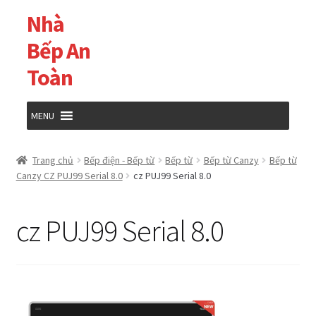
Nhà
Đi
Chuyển
đến
đến
Bếp An
Điều
nội
Toàn
hướng
dung
MENU
Trang chủ
Trang chủ
Bếp điện - Bếp từ
Bếp từ
Bếp từ Canzy
Bếp từ
Canzy CZ PUJ99 Serial 8.0
cz PUJ99 Serial 8.0
Cửa hàng
cz PUJ99 Serial 8.0
Giỏ hàng
Tài khoản của tôi
Thanh toán