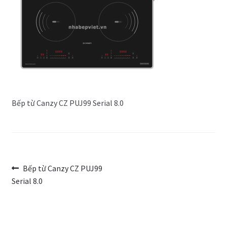
Trang Mẫu
Bếp từ Canzy CZ PUJ99 Serial 8.0
Điều
Bài
Bếp từ Canzy CZ PUJ99
trước:
Serial 8.0
hướng
bài