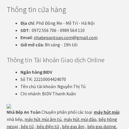
Thông tin cửa hàng
Địa chỉ:
Phố Đồng Me - Mễ Trì - Hà Nội
SĐT:
0972 556 706 - 0989 564 110
Email:
nhabepantoan.com@gmail.com
Giờ mở cửa:
8h sáng - 19h tối
Thông tin Tài khoản Giao dịch Online
Ngân hàng BIDV
Số TK: 22210004424070
Tên chủ tài khoản: Nguyễn Thị Tú
Chi nhánh: BIDV Thanh Xuân
Nhà Bếp An Toàn
Chuyên phân phối các loại
máy hút mùi
nhà bếp,
máy hút mùi âm tủ
,
máy hút mùi đảo
,
bếp hồng
ngoại
,
bếp từ
,
bếp điện từ
,
bếp gas âm
,
bếp gas dương
,