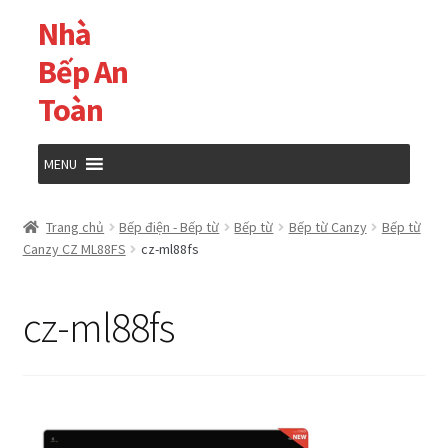
Nhà
Đi
Chuyển
đến
đến
Bếp An
Điều
nội
Toàn
hướng
dung
MENU
Trang chủ
Trang chủ
Bếp điện - Bếp từ
Bếp từ
Bếp từ Canzy
Bếp từ
Canzy CZ ML88FS
cz-ml88fs
Cửa hàng
cz-ml88fs
Giỏ hàng
Tài khoản của tôi
Thanh toán