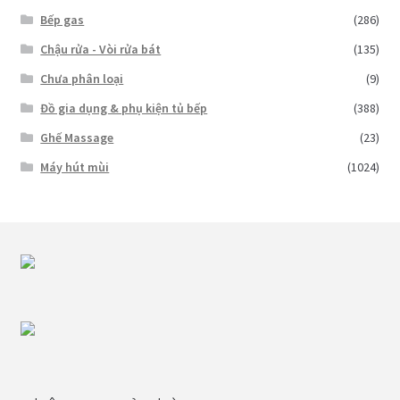
Bếp gas
(286)
Chậu rửa - Vòi rửa bát
(135)
Chưa phân loại
(9)
Đồ gia dụng & phụ kiện tủ bếp
(388)
Ghế Massage
(23)
Máy hút mùi
(1024)