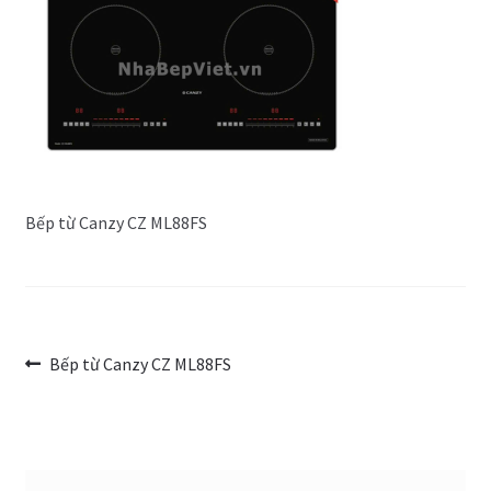
Trang Mẫu
Bếp từ Canzy CZ ML88FS
Điều
Bài
Bếp từ Canzy CZ ML88FS
trước:
hướng
bài