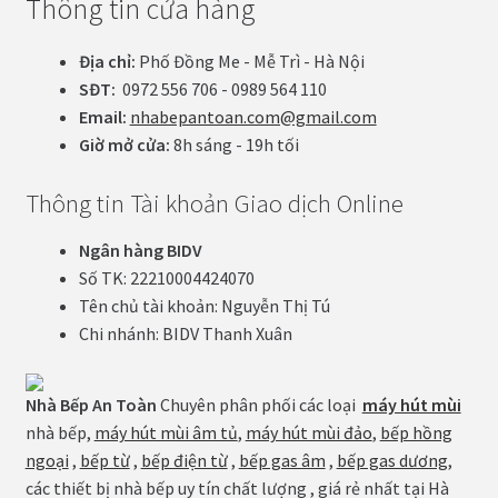
Thông tin cửa hàng
Địa chỉ:
Phố Đồng Me - Mễ Trì - Hà Nội
SĐT:
0972 556 706 - 0989 564 110
Email:
nhabepantoan.com@gmail.com
Giờ mở cửa:
8h sáng - 19h tối
Thông tin Tài khoản Giao dịch Online
Ngân hàng BIDV
Số TK: 22210004424070
Tên chủ tài khoản: Nguyễn Thị Tú
Chi nhánh: BIDV Thanh Xuân
Nhà Bếp An Toàn
Chuyên phân phối các loại
máy hút mùi
nhà bếp,
máy hút mùi âm tủ
,
máy hút mùi đảo
,
bếp hồng
ngoại
,
bếp từ
,
bếp điện từ
,
bếp gas âm
,
bếp gas dương
,
các thiết bị nhà bếp uy tín chất lượng , giá rẻ nhất tại Hà