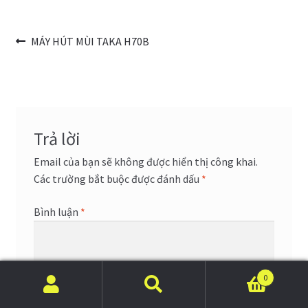
Trang Mẫu
Điều
Bài
MÁY HÚT MÙI TAKA H70B
trước:
hướng
bài
viết
Trả lời
Email của bạn sẽ không được hiển thị công khai.
Các trường bắt buộc được đánh dấu
*
Bình luận
*
0
Tìm