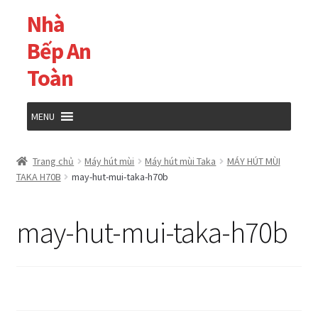
Nhà
Đi
Chuyển
đến
đến
Bếp An
Điều
nội
Toàn
hướng
dung
MENU
Trang chủ
Trang chủ
Máy hút mùi
Máy hút mùi Taka
MÁY HÚT MÙI
TAKA H70B
may-hut-mui-taka-h70b
Cửa hàng
may-hut-mui-taka-h70b
Giỏ hàng
Tài khoản của tôi
Thanh toán