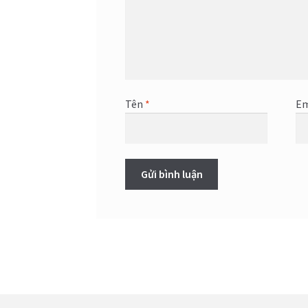
Tên
*
Em