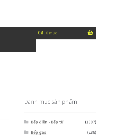
0
₫
0 mục
Danh mục sản phẩm
Bếp điện - Bếp từ
(1387)
Bếp gas
(286)