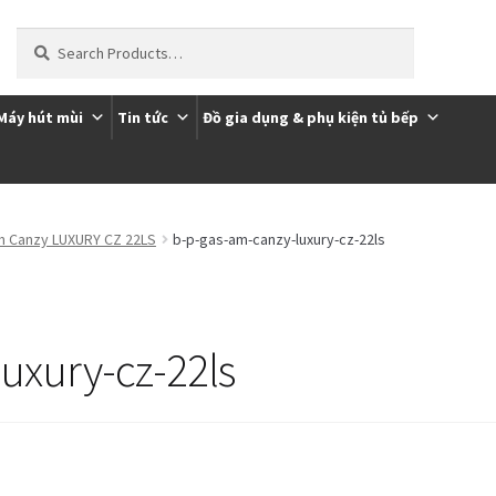
Tìm
kiếm:
Máy hút mùi
Tin tức
Đồ gia dụng & phụ kiện tủ bếp
ôi
Thanh toán
Trang Mẫu
m Canzy LUXURY CZ 22LS
b-p-gas-am-canzy-luxury-cz-22ls
uxury-cz-22ls