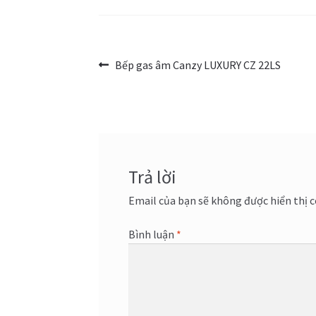
Điều
Bài
Bếp gas âm Canzy LUXURY CZ 22LS
trước:
hướng
bài
viết
Trả lời
Email của bạn sẽ không được hiển thị c
Bình luận
*