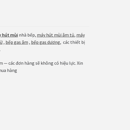
 hút mùi
nhà bếp,
máy hút mùi âm tủ
,
máy
từ
,
bếp gas âm
,
bếp gas dương
, các thiết bị
.
— các đơn hàng sẽ không có hiệu lực. Xin
mua hàng