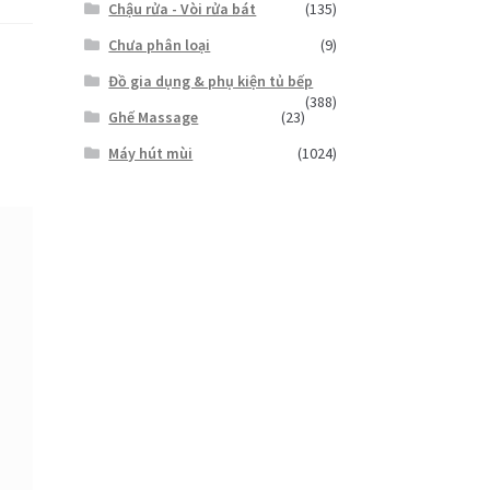
Chậu rửa - Vòi rửa bát
(135)
Chưa phân loại
(9)
Đồ gia dụng & phụ kiện tủ bếp
(388)
Ghế Massage
(23)
Máy hút mùi
(1024)