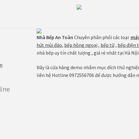
Nhà Bếp An Toàn
Chuyên phân phối các loại
máy
hút mùi đảo
,
bếp hồng ngoại
,
bếp từ
,
bếp điện 
nhà bếp uy tín chất lượng , giá rẻ nhất tại Hà Nội
m
Đây là cửa hàng demo nhằm mục đích thử nghiệm 
liên hệ Hotline 0972556706 để được hướng dẫn 
line