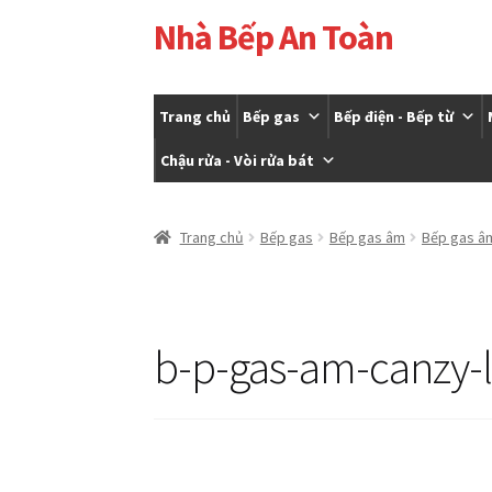
Nhà Bếp An Toàn
Đi
Chuyển
đến
đến
Điều
nội
hướng
dung
Trang chủ
Bếp gas
Bếp điện - Bếp từ
Chậu rửa - Vòi rửa bát
Trang chủ
Cửa hàng
Giỏ hàng
Tài khoản của t
Trang chủ
Bếp gas
Bếp gas âm
Bếp gas â
b-p-gas-am-canzy-l