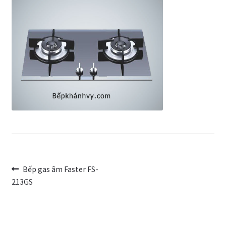
Trang Mẫu
Điều
Bài
Bếp gas âm Faster FS-
trước:
213GS
hướng
bài