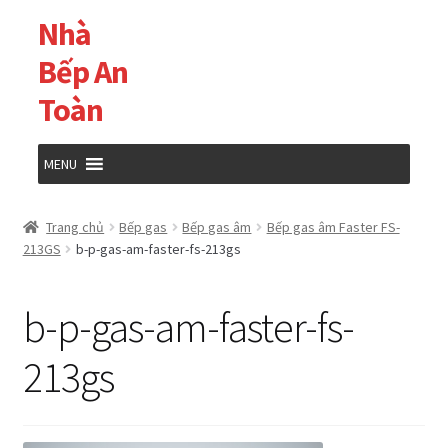
Nhà
Đi
Chuyển
đến
đến
Bếp An
Điều
nội
Toàn
hướng
dung
MENU
Trang chủ
Trang chủ
Bếp gas
Bếp gas âm
Bếp gas âm Faster FS-
213GS
b-p-gas-am-faster-fs-213gs
Cửa hàng
b-p-gas-am-faster-fs-
Giỏ hàng
213gs
Tài khoản của tôi
Thanh toán