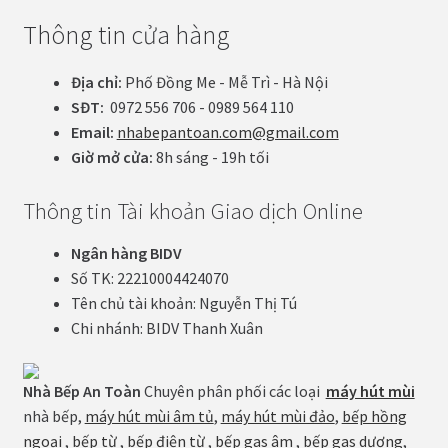
Thông tin cửa hàng
Địa chỉ:
Phố Đồng Me - Mễ Trì - Hà Nội
SĐT:
0972 556 706 - 0989 564 110
Email:
nhabepantoan.com@gmail.com
Giờ mở cửa:
8h sáng - 19h tối
Thông tin Tài khoản Giao dịch Online
Ngân hàng BIDV
Số TK: 22210004424070
Tên chủ tài khoản: Nguyễn Thị Tú
Chi nhánh: BIDV Thanh Xuân
Nhà Bếp An Toàn
Chuyên phân phối các loại
máy hút mùi
nhà bếp,
máy hút mùi âm tủ
,
máy hút mùi đảo
,
bếp hồng
ngoại
,
bếp từ
,
bếp điện từ
,
bếp gas âm
,
bếp gas dương
,