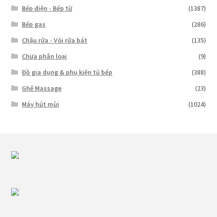
Bếp điện - Bếp từ
(1387)
Bếp gas
(286)
Chậu rửa - Vòi rửa bát
(135)
Chưa phân loại
(9)
Đồ gia dụng & phụ kiện tủ bếp
(388)
Ghế Massage
(23)
Máy hút mùi
(1024)