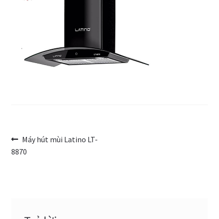
Trang Mẫu
Điều
Bài
Máy hút mùi Latino LT-
trước:
8870
hướng
bài
viết