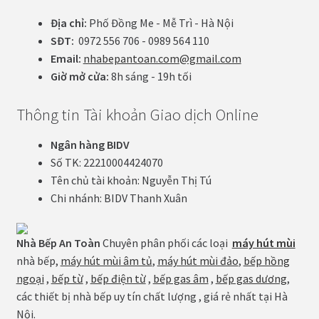
Địa chỉ:
Phố Đồng Me - Mễ Trì - Hà Nội
SĐT:
0972 556 706 - 0989 564 110
Email:
nhabepantoan.com@gmail.com
Giờ mở cửa:
8h sáng - 19h tối
Thông tin Tài khoản Giao dịch Online
Ngân hàng BIDV
Số TK: 22210004424070
Tên chủ tài khoản: Nguyễn Thị Tú
Chi nhánh: BIDV Thanh Xuân
Nhà Bếp An Toàn
Chuyên phân phối các loại
máy hút mùi
nhà bếp,
máy hút mùi âm tủ
,
máy hút mùi đảo
,
bếp hồng
ngoại
,
bếp từ
,
bếp điện từ
,
bếp gas âm
,
bếp gas dương
,
các thiết bị nhà bếp uy tín chất lượng , giá rẻ nhất tại Hà
Nội.