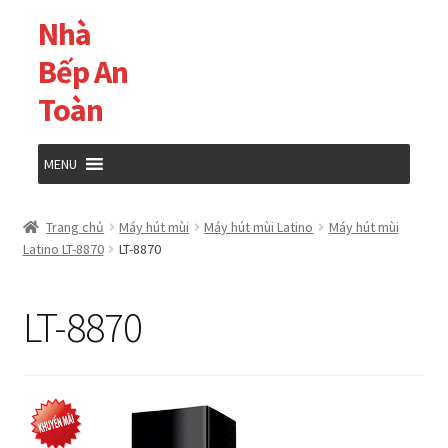
Nhà
Đi
Chuyển
đến
đến
Bếp An
Điều
nội
Toàn
hướng
dung
MENU
Trang chủ
Trang chủ
Máy hút mùi
Máy hút mùi Latino
Máy hút mùi
Latino LT-8870
LT-8870
Cửa hàng
LT-8870
Giỏ hàng
Tài khoản của tôi
Thanh toán