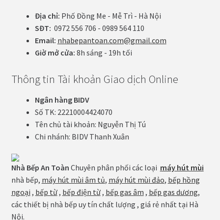
Địa chỉ:
Phố Đồng Me - Mễ Trì - Hà Nội
SĐT:
0972 556 706 - 0989 564 110
Email:
nhabepantoan.com@gmail.com
Giờ mở cửa:
8h sáng - 19h tối
Thông tin Tài khoản Giao dịch Online
Ngân hàng BIDV
Số TK: 22210004424070
Tên chủ tài khoản: Nguyễn Thị Tú
Chi nhánh: BIDV Thanh Xuân
Nhà Bếp An Toàn
Chuyên phân phối các loại
máy hút mùi
nhà bếp,
máy hút mùi âm tủ
,
máy hút mùi đảo
,
bếp hồng
ngoại
,
bếp từ
,
bếp điện từ
,
bếp gas âm
,
bếp gas dương
,
các thiết bị nhà bếp uy tín chất lượng , giá rẻ nhất tại Hà
Nội.