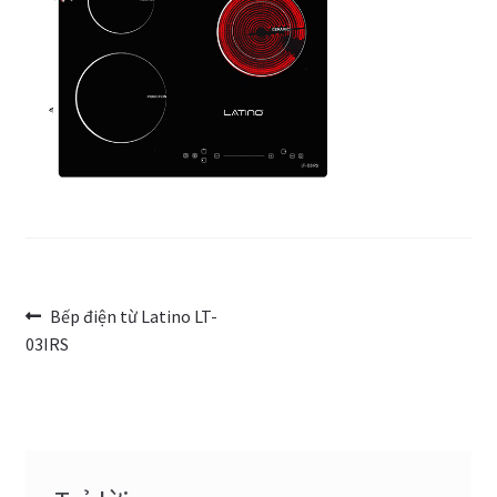
Trang Mẫu
Điều
Bài
Bếp điện từ Latino LT-
trước:
03IRS
hướng
bài
viết