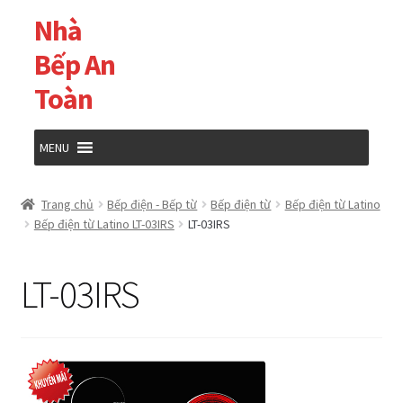
Nhà
Đi
Chuyển
đến
đến
Bếp An
Điều
nội
Toàn
hướng
dung
MENU
Trang chủ
Trang chủ
Bếp điện - Bếp từ
Bếp điện từ
Bếp điện từ Latino
Bếp điện từ Latino LT-03IRS
LT-03IRS
Cửa hàng
LT-03IRS
Giỏ hàng
Tài khoản của tôi
Thanh toán