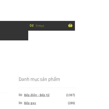
0
₫
0 mục
Danh mục sản phẩm
Bếp điện - Bếp từ
(1387)
Bếp gas
(286)