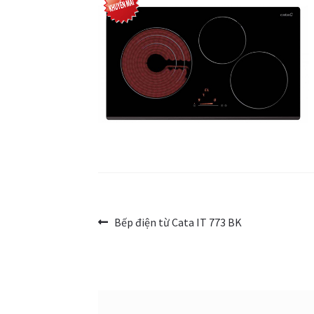
Điều
Bài
Bếp điện từ Cata IT 773 BK
trước:
hướng
bài
viết