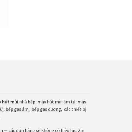
 hút mùi
nhà bếp,
máy hút mùi âm tủ
,
máy
từ
,
bếp gas âm
,
bếp gas dương
, các thiết bị
.
— các đơn hàng sẽ không có hiệu lực. Xin