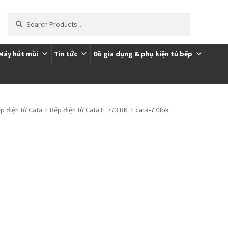
Tìm
kiếm:
Máy hút mùi
Tin tức
Đồ gia dụng & phụ kiện tủ bếp
ôi
Thanh toán
Trang Mẫu
p điện từ Cata
Bếp điện từ Cata IT 773 BK
cata-773bk