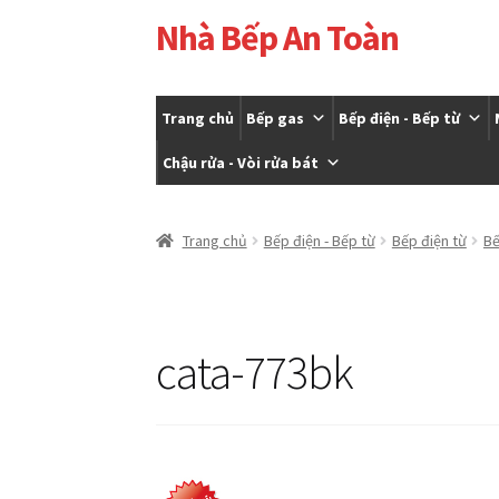
Nhà Bếp An Toàn
Đi
Chuyển
đến
đến
Điều
nội
hướng
dung
Trang chủ
Bếp gas
Bếp điện - Bếp từ
Chậu rửa - Vòi rửa bát
Trang chủ
Cửa hàng
Giỏ hàng
Tài khoản của t
Trang chủ
Bếp điện - Bếp từ
Bếp điện từ
Bế
cata-773bk