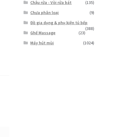
Chậu rửa - Vòi rửa bát
(135)
Chưa phân loại
(9)
Đồ gia dụng & phụ kiện tủ bếp
(388)
Ghế Massage
(23)
Máy hút mùi
(1024)