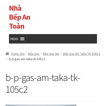
Nhà
Đi
Chuyển
đến
đến
Bếp An
Điều
nội
Toàn
hướng
dung
MENU
Trang chủ
Trang chủ
Bếp gas
Bếp gas âm
Bếp gas âm Taka TK-105C2
b-p-gas-am-taka-tk-105c2
Cửa hàng
b-p-gas-am-taka-tk-
Giỏ hàng
105c2
Tài khoản của tôi
Thanh toán