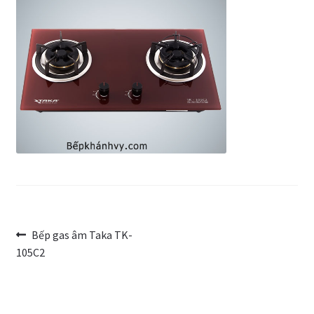
Trang Mẫu
Điều
Bài
Bếp gas âm Taka TK-
trước:
105C2
hướng
bài