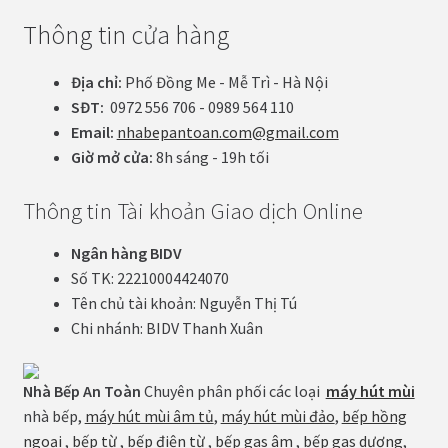
Thông tin cửa hàng
Địa chỉ:
Phố Đồng Me - Mễ Trì - Hà Nội
SĐT:
0972 556 706 - 0989 564 110
Email:
nhabepantoan.com@gmail.com
Giờ mở cửa:
8h sáng - 19h tối
Thông tin Tài khoản Giao dịch Online
Ngân hàng BIDV
Số TK: 22210004424070
Tên chủ tài khoản: Nguyễn Thị Tú
Chi nhánh: BIDV Thanh Xuân
Nhà Bếp An Toàn
Chuyên phân phối các loại
máy hút mùi
nhà bếp,
máy hút mùi âm tủ
,
máy hút mùi đảo
,
bếp hồng
ngoại
,
bếp từ
,
bếp điện từ
,
bếp gas âm
,
bếp gas dương
,