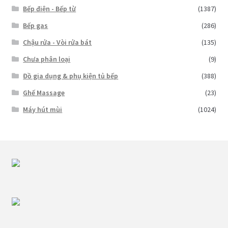
Bếp điện - Bếp từ
(1387)
Bếp gas
(286)
Chậu rửa - Vòi rửa bát
(135)
Chưa phân loại
(9)
Đồ gia dụng & phụ kiện tủ bếp
(388)
Ghế Massage
(23)
Máy hút mùi
(1024)