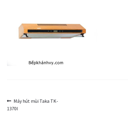
Trang Mẫu
Điều
Bài
Máy hút mùi Taka TK-
trước:
1370I
hướng
bài