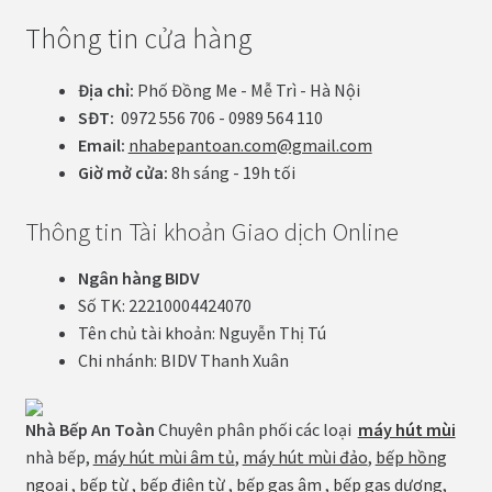
Thông tin cửa hàng
Địa chỉ:
Phố Đồng Me - Mễ Trì - Hà Nội
SĐT:
0972 556 706 - 0989 564 110
Email:
nhabepantoan.com@gmail.com
Giờ mở cửa:
8h sáng - 19h tối
Thông tin Tài khoản Giao dịch Online
Ngân hàng BIDV
Số TK: 22210004424070
Tên chủ tài khoản: Nguyễn Thị Tú
Chi nhánh: BIDV Thanh Xuân
Nhà Bếp An Toàn
Chuyên phân phối các loại
máy hút mùi
nhà bếp,
máy hút mùi âm tủ
,
máy hút mùi đảo
,
bếp hồng
ngoại
,
bếp từ
,
bếp điện từ
,
bếp gas âm
,
bếp gas dương
,