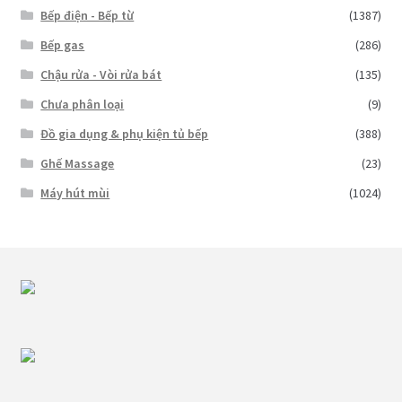
Bếp điện - Bếp từ
(1387)
Bếp gas
(286)
Chậu rửa - Vòi rửa bát
(135)
Chưa phân loại
(9)
Đồ gia dụng & phụ kiện tủ bếp
(388)
Ghế Massage
(23)
Máy hút mùi
(1024)