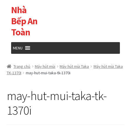
Nhà
Đi
Chuyển
đến
đến
Bếp An
Điều
nội
Toàn
hướng
dung
MENU
Trang chủ
Trang chủ
Máy hút mùi
Máy hút mùi Taka
Máy hút mùi Taka
TK-1370I
may-hut-mui-taka-tk-1370i
Cửa hàng
may-hut-mui-taka-tk-
Giỏ hàng
1370i
Tài khoản của tôi
Thanh toán