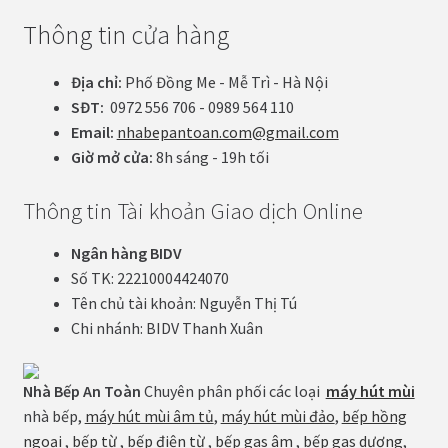
Thông tin cửa hàng
Địa chỉ:
Phố Đồng Me - Mễ Trì - Hà Nội
SĐT:
0972 556 706 - 0989 564 110
Email:
nhabepantoan.com@gmail.com
Giờ mở cửa:
8h sáng - 19h tối
Thông tin Tài khoản Giao dịch Online
Ngân hàng BIDV
Số TK: 22210004424070
Tên chủ tài khoản: Nguyễn Thị Tú
Chi nhánh: BIDV Thanh Xuân
Nhà Bếp An Toàn
Chuyên phân phối các loại
máy hút mùi
nhà bếp,
máy hút mùi âm tủ
,
máy hút mùi đảo
,
bếp hồng
ngoại
,
bếp từ
,
bếp điện từ
,
bếp gas âm
,
bếp gas dương
,