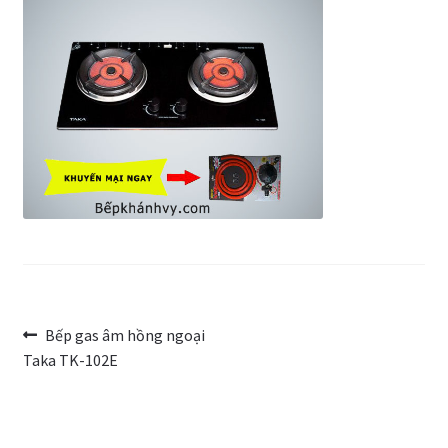
Trang Mẫu
Điều
Bài
Bếp gas âm hồng ngoại
trước:
Taka TK-102E
hướng
bài