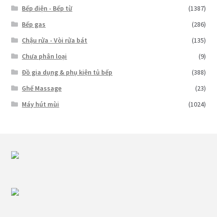
Bếp điện - Bếp từ
(1387)
Bếp gas
(286)
Chậu rửa - Vòi rửa bát
(135)
Chưa phân loại
(9)
Đồ gia dụng & phụ kiện tủ bếp
(388)
Ghế Massage
(23)
Máy hút mùi
(1024)