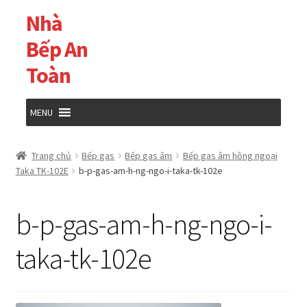
Nhà
Đi
Chuyển
đến
đến
Bếp An
Điều
nội
Toàn
hướng
dung
MENU
Trang chủ
Trang chủ
Bếp gas
Bếp gas âm
Bếp gas âm hồng ngoại
Taka TK-102E
b-p-gas-am-h-ng-ngo-i-taka-tk-102e
Cửa hàng
b-p-gas-am-h-ng-ngo-i-
Giỏ hàng
taka-tk-102e
Tài khoản của tôi
Thanh toán