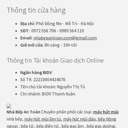
Thông tin cửa hàng
Địa chỉ:
Phố Đồng Me - Mễ Trì - Hà Nội
SĐT:
0972 556 706 - 0989 564 110
Email:
nhabepantoan.com@gmail.com
Giờ mở cửa:
8h sáng - 19h tối
Thông tin Tài khoản Giao dịch Online
Ngân hàng BIDV
Số TK: 22210004424070
Tên chủ tài khoản: Nguyễn Thị Tú
Chi nhánh: BIDV Thanh Xuân
Nhà Bếp An Toàn
Chuyên phân phối các loại
máy hút mùi
nhà bếp,
máy hút mùi âm tủ
,
máy hút mùi đảo
,
bếp hồng
ngoại
,
bếp từ
,
bếp điện từ
,
bếp gas âm
,
bếp gas dương
,