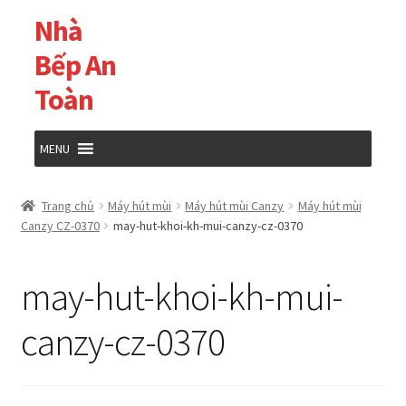
Nhà
Đi
Chuyển
đến
đến
Bếp An
Điều
nội
Toàn
hướng
dung
MENU
Trang chủ
Trang chủ
Máy hút mùi
Máy hút mùi Canzy
Máy hút mùi
Canzy CZ-0370
may-hut-khoi-kh-mui-canzy-cz-0370
Cửa hàng
may-hut-khoi-kh-mui-
Giỏ hàng
canzy-cz-0370
Tài khoản của tôi
Thanh toán