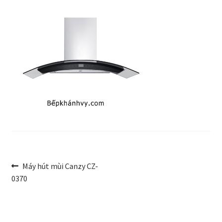
Trang Mẫu
Điều
Bài
Máy hút mùi Canzy CZ-
trước:
0370
hướng
bài