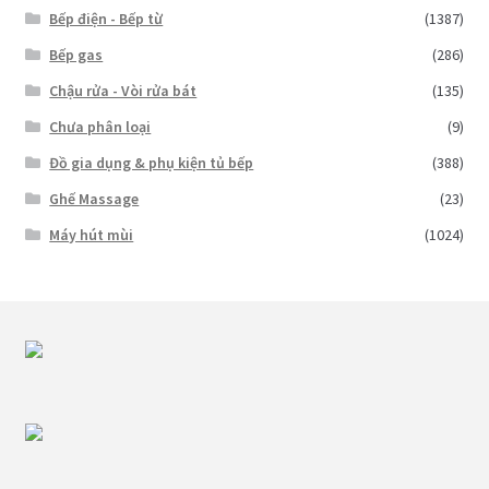
Bếp điện - Bếp từ
(1387)
Bếp gas
(286)
Chậu rửa - Vòi rửa bát
(135)
Chưa phân loại
(9)
Đồ gia dụng & phụ kiện tủ bếp
(388)
Ghế Massage
(23)
Máy hút mùi
(1024)