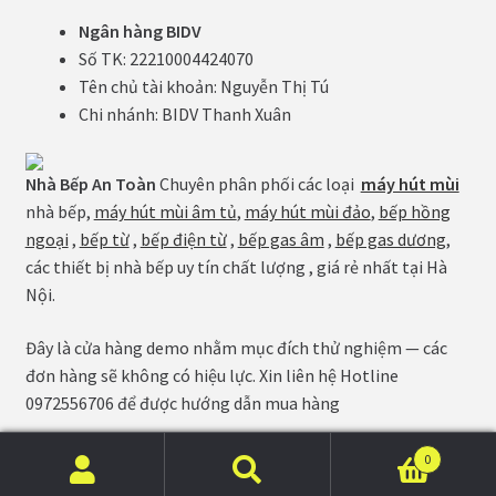
Ngân hàng BIDV
Số TK: 22210004424070
Tên chủ tài khoản: Nguyễn Thị Tú
Chi nhánh: BIDV Thanh Xuân
Nhà Bếp An Toàn
Chuyên phân phối các loại
máy hút mùi
nhà bếp,
máy hút mùi âm tủ
,
máy hút mùi đảo
,
bếp hồng
ngoại
,
bếp từ
,
bếp điện từ
,
bếp gas âm
,
bếp gas dương
,
các thiết bị nhà bếp uy tín chất lượng , giá rẻ nhất tại Hà
Nội.
Đây là cửa hàng demo nhằm mục đích thử nghiệm — các
đơn hàng sẽ không có hiệu lực. Xin liên hệ Hotline
0972556706 để được hướng dẫn mua hàng
0
Tìm