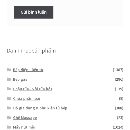
Danh mục sản phẩm
Bếp điện - Bếp từ
(1387)
Bếp gas
(286)
Chậu rửa - Vòi rửa bát
(135)
Chưa phân loại
(9)
Đồ gia dụng & phụ kiện tủ bếp
(388)
Ghế Massage
(23)
Máy hút mùi
(1024)