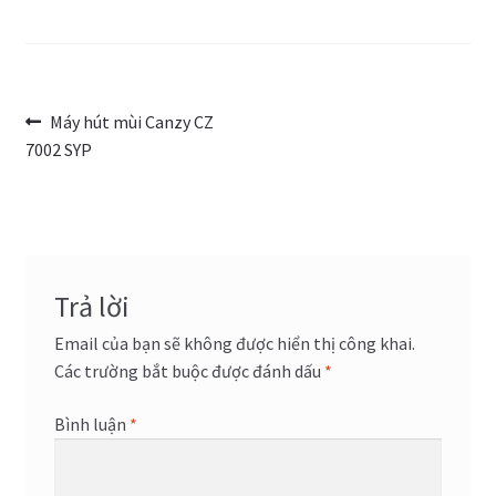
Trang Mẫu
Điều
Bài
Máy hút mùi Canzy CZ
trước:
7002 SYP
hướng
bài
viết
Trả lời
Email của bạn sẽ không được hiển thị công khai.
Các trường bắt buộc được đánh dấu
*
Bình luận
*