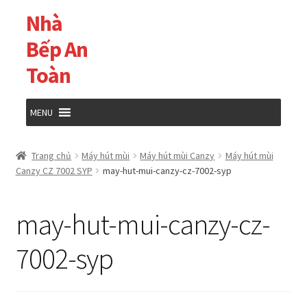
Nhà
Đi
Chuyển
đến
đến
Bếp An
Điều
nội
Toàn
hướng
dung
MENU
Trang chủ
Trang chủ
Máy hút mùi
Máy hút mùi Canzy
Máy hút mùi
Canzy CZ 7002 SYP
may-hut-mui-canzy-cz-7002-syp
Cửa hàng
may-hut-mui-canzy-cz-
Giỏ hàng
7002-syp
Tài khoản của tôi
Thanh toán