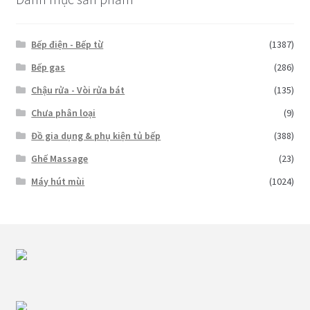
Bếp điện - Bếp từ
(1387)
Bếp gas
(286)
Chậu rửa - Vòi rửa bát
(135)
Chưa phân loại
(9)
Đồ gia dụng & phụ kiện tủ bếp
(388)
Ghế Massage
(23)
Máy hút mùi
(1024)