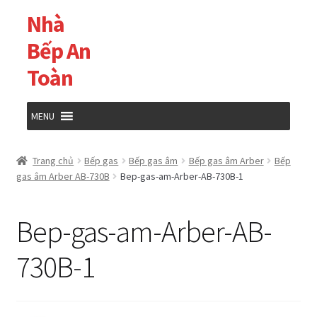
Nhà
Đi
Chuyển
đến
đến
Bếp An
Điều
nội
Toàn
hướng
dung
MENU
Trang chủ
Trang chủ
Bếp gas
Bếp gas âm
Bếp gas âm Arber
Bếp
gas âm Arber AB-730B
Bep-gas-am-Arber-AB-730B-1
Cửa hàng
Bep-gas-am-Arber-AB-
Giỏ hàng
730B-1
Tài khoản của tôi
Thanh toán