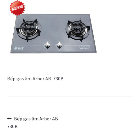
Trang Mẫu
Bếp gas âm Arber AB-730B
Điều
Bài
Bếp gas âm Arber AB-
trước:
730B
hướng