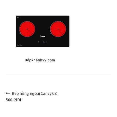
Trang Mẫu
Điều
Bài
Bếp hồng ngoại Canzy CZ
trước:
500-2IDH
hướng
bài