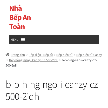
Nhà
Đi
Chuyển
đến
đến
Bếp An
Điều
nội
Toàn
hướng
dung
MENU
Trang chủ
Trang chủ
Bếp điện - Bếp từ
Bếp điện từ
Bếp điện từ Canzy
Bếp hồng ngoại Canzy CZ 500-2IDH
b-p-h-ng-ngo-i-canzy-cz-
Cửa hàng
500-2idh
Giỏ hàng
b-p-h-ng-ngo-i-canzy-cz-
Tài khoản của tôi
500-2idh
Thanh toán