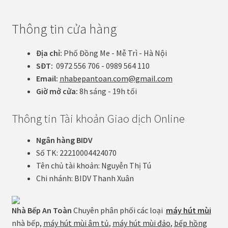
Thông tin cửa hàng
Địa chỉ:
Phố Đồng Me - Mễ Trì - Hà Nội
SĐT:
0972 556 706 - 0989 564 110
Email:
nhabepantoan.com@gmail.com
Giờ mở cửa:
8h sáng - 19h tối
Thông tin Tài khoản Giao dịch Online
Ngân hàng BIDV
Số TK: 22210004424070
Tên chủ tài khoản: Nguyễn Thị Tú
Chi nhánh: BIDV Thanh Xuân
Nhà Bếp An Toàn
Chuyên phân phối các loại
máy hút mùi
nhà bếp,
máy hút mùi âm tủ
,
máy hút mùi đảo
,
bếp hồng