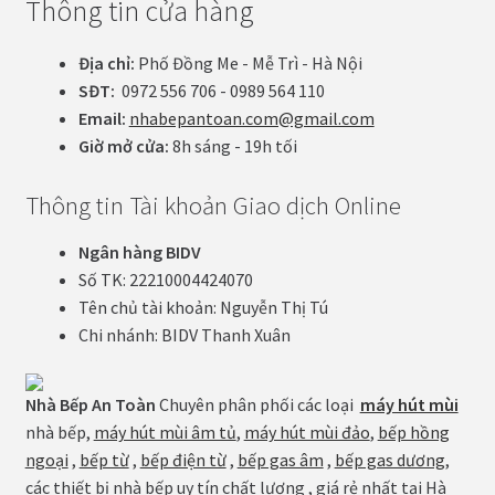
Thông tin cửa hàng
Địa chỉ:
Phố Đồng Me - Mễ Trì - Hà Nội
SĐT:
0972 556 706 - 0989 564 110
Email:
nhabepantoan.com@gmail.com
Giờ mở cửa:
8h sáng - 19h tối
Thông tin Tài khoản Giao dịch Online
Ngân hàng BIDV
Số TK: 22210004424070
Tên chủ tài khoản: Nguyễn Thị Tú
Chi nhánh: BIDV Thanh Xuân
Nhà Bếp An Toàn
Chuyên phân phối các loại
máy hút mùi
nhà bếp,
máy hút mùi âm tủ
,
máy hút mùi đảo
,
bếp hồng
ngoại
,
bếp từ
,
bếp điện từ
,
bếp gas âm
,
bếp gas dương
,
các thiết bị nhà bếp uy tín chất lượng , giá rẻ nhất tại Hà