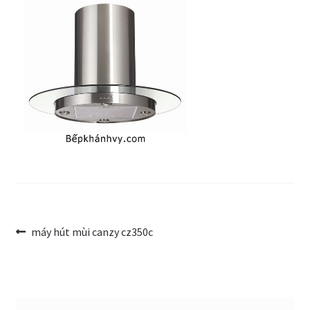
Trang Mẫu
Điều
Bài
máy hút mùi canzy cz350c
trước:
hướng
bài