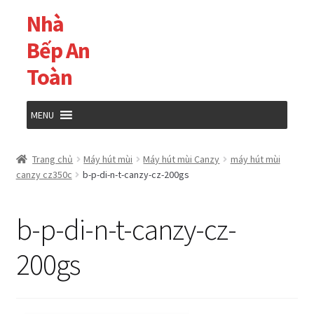
Nhà
Đi
Chuyển
đến
đến
Bếp An
Điều
nội
Toàn
hướng
dung
MENU
Trang chủ
Trang chủ
Máy hút mùi
Máy hút mùi Canzy
máy hút mùi
canzy cz350c
b-p-di-n-t-canzy-cz-200gs
Cửa hàng
b-p-di-n-t-canzy-cz-
Giỏ hàng
200gs
Tài khoản của tôi
Thanh toán