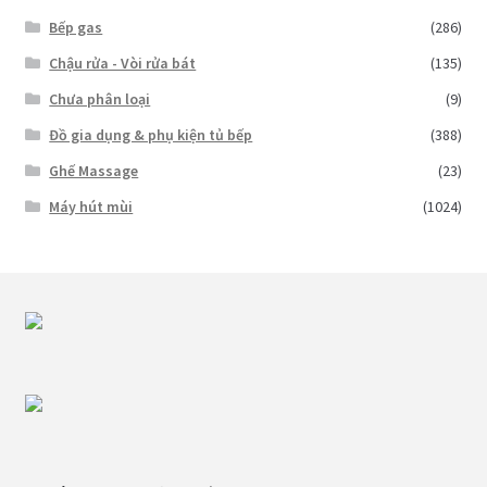
Bếp gas
(286)
Chậu rửa - Vòi rửa bát
(135)
Chưa phân loại
(9)
Đồ gia dụng & phụ kiện tủ bếp
(388)
Ghế Massage
(23)
Máy hút mùi
(1024)