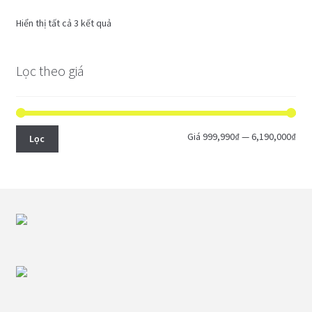
Hiển thị tất cả 3 kết quả
Lọc theo giá
Giá
Giá
Giá
999,990₫
—
6,190,000₫
Lọc
thấ
cao
nhấ
nhấ