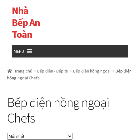
Nhà
Đi
Chuyển
đến
đến
Bếp An
Điều
nội
Toàn
hướng
dung
MENU
Trang chủ
Trang chủ
Bếp điện - Bếp từ
Bếp điện hồng ngoại
Bếp điện
hồng ngoại Chefs
Cửa hàng
Bếp điện hồng ngoại
Giỏ hàng
Chefs
Tài khoản của tôi
Thanh toán