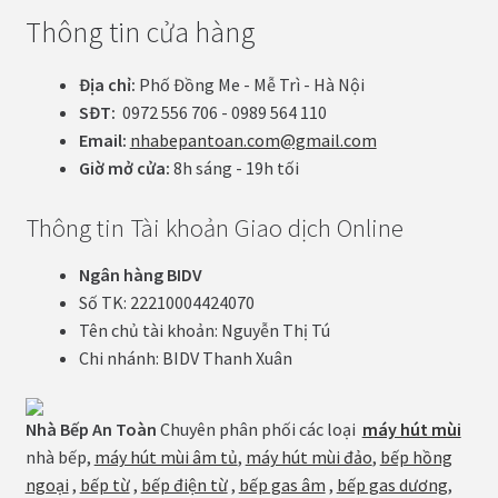
Thông tin cửa hàng
Địa chỉ:
Phố Đồng Me - Mễ Trì - Hà Nội
SĐT:
0972 556 706 - 0989 564 110
Email:
nhabepantoan.com@gmail.com
Giờ mở cửa:
8h sáng - 19h tối
Thông tin Tài khoản Giao dịch Online
Ngân hàng BIDV
Số TK: 22210004424070
Tên chủ tài khoản: Nguyễn Thị Tú
Chi nhánh: BIDV Thanh Xuân
Nhà Bếp An Toàn
Chuyên phân phối các loại
máy hút mùi
nhà bếp,
máy hút mùi âm tủ
,
máy hút mùi đảo
,
bếp hồng
ngoại
,
bếp từ
,
bếp điện từ
,
bếp gas âm
,
bếp gas dương
,