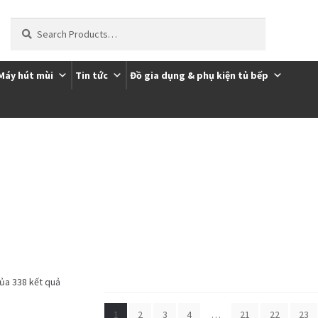
Tìm
kiếm:
Máy hút mùi
Tin tức
Đồ gia dụng & phụ kiện tủ bếp
ôi
Thanh toán
Trang Mẫu
của 338 kết quả
1
2
3
4
…
21
22
23