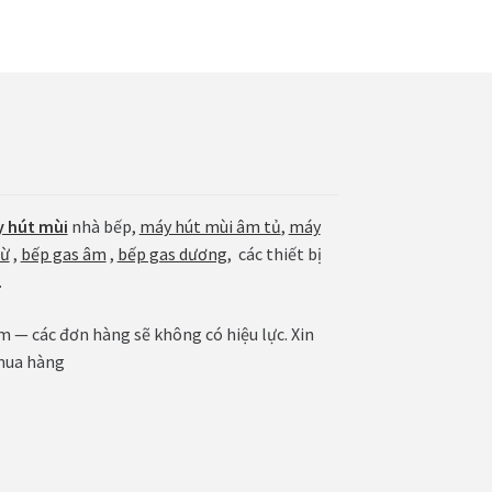
 hút mùi
nhà bếp,
máy hút mùi âm tủ
,
máy
từ
,
bếp gas âm
,
bếp gas dương
, các thiết bị
.
— các đơn hàng sẽ không có hiệu lực. Xin
mua hàng