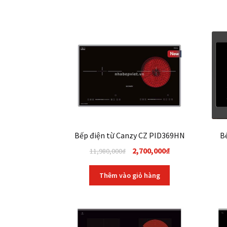
Bếp điện từ Canzy CZ PID369HN
B
Original
Current
2,700,000
₫
11,980,000
₫
price
price
was:
is:
Thêm vào giỏ hàng
11,980,000₫.
2,700,000₫.