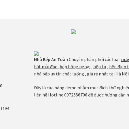
Nhà Bếp An Toàn
Chuyên phân phối các loại
máy
hút mùi đảo
,
bếp hồng ngoại
,
bếp từ
,
bếp điện 
nhà bếp uy tín chất lượng , giá rẻ nhất tại Hà Nội
m
Đây là cửa hàng demo nhằm mục đích thử nghiệm 
liên hệ Hotline 0972556706 để được hướng dẫn 
line