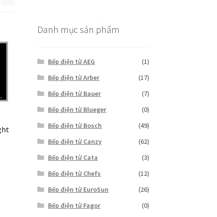
thấp
cao
nhất
nhất
Danh mục sản phẩm
Bếp điện từ AEG
(1)
Bếp điện từ Arber
(17)
Bếp điện từ Bauer
(7)
Bếp điện từ Blueger
(0)
Bếp điện từ Bosch
(49)
ght
Bếp điện từ Canzy
(62)
Current
price
Bếp điện từ Cata
(3)
is:
Bếp điện từ Chefs
(12)
12,000,000₫.
Bếp điện từ EuroSun
(26)
Bếp điện từ Fagor
(0)