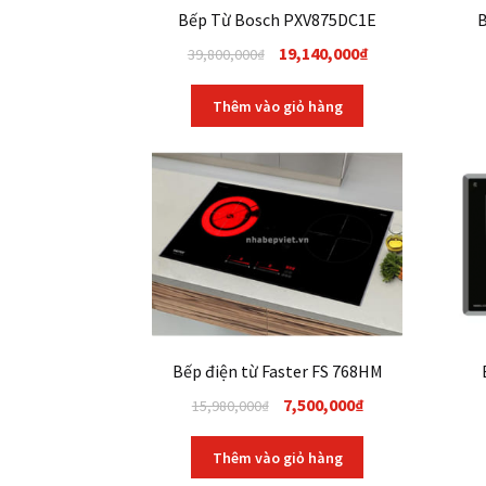
Bếp Từ Bosch PXV875DC1E
B
Original
Current
19,140,000
₫
39,800,000
₫
price
price
was:
is:
Thêm vào giỏ hàng
39,800,000₫.
19,140,000₫.
Bếp điện từ Faster FS 768HM
Original
Current
7,500,000
₫
15,980,000
₫
price
price
was:
is:
Thêm vào giỏ hàng
15,980,000₫.
7,500,000₫.