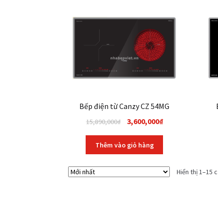
Bếp điện từ Canzy CZ 54MG
Original
Current
3,600,000
₫
15,890,000
₫
price
price
was:
is:
Thêm vào giỏ hàng
15,890,000₫.
3,600,000₫.
Hiển thị 1–15 