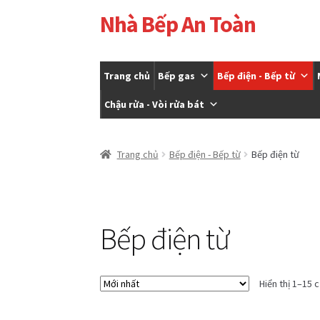
Nhà Bếp An Toàn
Đi
Chuyển
đến
đến
Điều
nội
hướng
dung
Trang chủ
Bếp gas
Bếp điện - Bếp từ
Chậu rửa - Vòi rửa bát
Trang chủ
Cửa hàng
Giỏ hàng
Tài khoản của t
Trang chủ
Bếp điện - Bếp từ
Bếp điện từ
Bếp điện từ
Hiển thị 1–15 