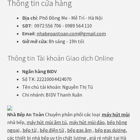
Thông tin cửa hàng
Địa chỉ:
Phố Đồng Me - Mễ Trì - Hà Nội
SĐT:
0972 556 706 - 0989 564 110
Email:
nhabepantoan.com@gmail.com
Giờ mở cửa:
8h sáng - 19h tối
Thông tin Tài khoản Giao dịch Online
Ngân hàng BIDV
Số TK: 22210004424070
Tên chủ tài khoản: Nguyễn Thị Tú
Chi nhánh: BIDV Thanh Xuân
Nhà Bếp An Toàn
Chuyên phân phối các loại
máy hút mùi
nhà bếp,
máy hút mùi âm tủ
,
máy hút mùi đảo
,
bếp hồng
ngoại
,
bếp từ
,
bếp điện từ
,
bếp gas âm
,
bếp gas dương
,
các thiết bị nhà bếp uy tín chất lượng , giá rẻ nhất tại Hà