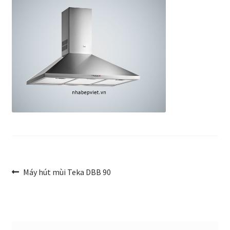
Trang Mẫu
Điều
Bài
Máy hút mùi Teka DBB 90
trước:
hướng
bài