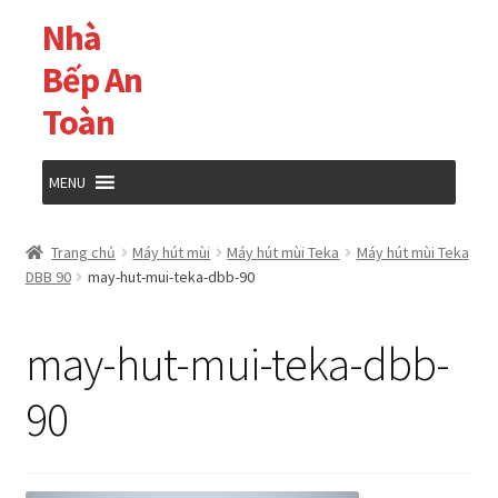
Nhà
Đi
Chuyển
đến
đến
Bếp An
Điều
nội
Toàn
hướng
dung
MENU
Trang chủ
Trang chủ
Máy hút mùi
Máy hút mùi Teka
Máy hút mùi Teka
DBB 90
may-hut-mui-teka-dbb-90
Cửa hàng
may-hut-mui-teka-dbb-
Giỏ hàng
90
Tài khoản của tôi
Thanh toán