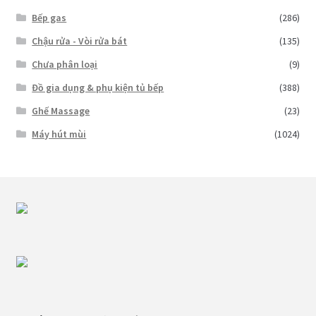
Bếp gas
(286)
Chậu rửa - Vòi rửa bát
(135)
Chưa phân loại
(9)
Đồ gia dụng & phụ kiện tủ bếp
(388)
Ghế Massage
(23)
Máy hút mùi
(1024)