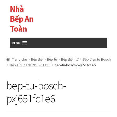
Nhà
Đi
Chuyển
đến
đến
Bếp An
Điều
nội
Toàn
hướng
dung
MENU
Trang chủ
Trang chủ
Bếp điện - Bếp từ
Bếp điện từ
Bếp điện từ Bosch
Bếp Từ Bosch PXJ651FC1E
bep-tu-bosch-pxj651fc1e6
Cửa hàng
bep-tu-bosch-
Giỏ hàng
pxj651fc1e6
Tài khoản của tôi
Thanh toán