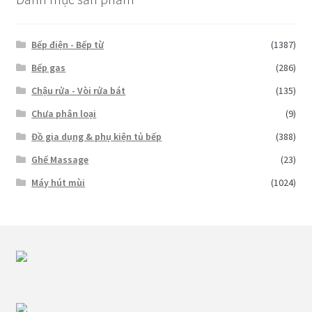
Bếp điện - Bếp từ
(1387)
Bếp gas
(286)
Chậu rửa - Vòi rửa bát
(135)
Chưa phân loại
(9)
Đồ gia dụng & phụ kiện tủ bếp
(388)
Ghế Massage
(23)
Máy hút mùi
(1024)