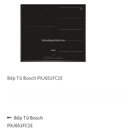
Trang Mẫu
Bếp Từ Bosch PXJ651FC1E
Điều
Bài
Bếp Từ Bosch
trước:
PXJ651FC1E
hướng