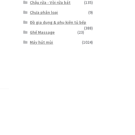
Chậu rửa - Vòi rửa bát
(135)
Chưa phân loại
(9)
Đồ gia dụng & phụ kiện tủ bếp
(388)
Ghế Massage
(23)
Máy hút mùi
(1024)