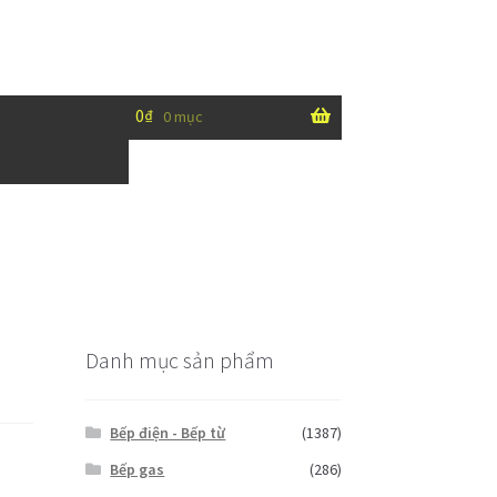
0
₫
0 mục
Danh mục sản phẩm
Bếp điện - Bếp từ
(1387)
Bếp gas
(286)