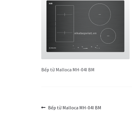
Bếp từ Malloca MH-04I BM
Điều
Bài
Bếp từ Malloca MH-04I BM
trước:
hướng
bài