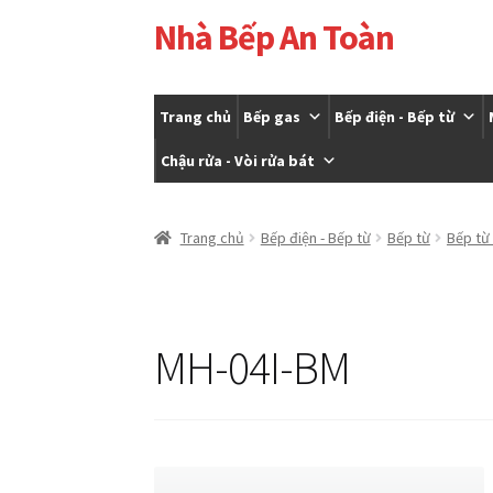
Nhà Bếp An Toàn
Đi
Chuyển
đến
đến
Điều
nội
hướng
dung
Trang chủ
Bếp gas
Bếp điện - Bếp từ
Chậu rửa - Vòi rửa bát
Trang chủ
Cửa hàng
Giỏ hàng
Tài khoản của t
Trang chủ
Bếp điện - Bếp từ
Bếp từ
Bếp từ
MH-04I-BM