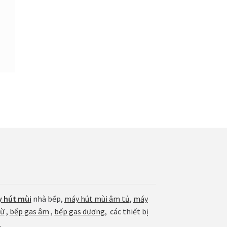
 hút mùi
nhà bếp,
máy hút mùi âm tủ
,
máy
từ
,
bếp gas âm
,
bếp gas dương
, các thiết bị
.