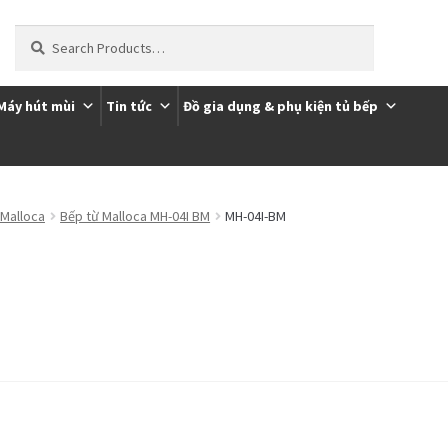
Tìm
kiếm:
Máy hút mùi
Tin tức
Đồ gia dụng & phụ kiện tủ bếp
ôi
Thanh toán
Trang Mẫu
 Malloca
Bếp từ Malloca MH-04I BM
MH-04I-BM