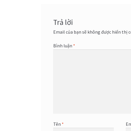
viết
Trả lời
Email của bạn sẽ không được hiển thị c
Bình luận
*
Tên
*
Em