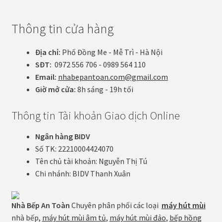
Thông tin cửa hàng
Địa chỉ:
Phố Đồng Me - Mễ Trì - Hà Nội
SĐT:
0972 556 706 - 0989 564 110
Email:
nhabepantoan.com@gmail.com
Giờ mở cửa:
8h sáng - 19h tối
Thông tin Tài khoản Giao dịch Online
Ngân hàng BIDV
Số TK: 22210004424070
Tên chủ tài khoản: Nguyễn Thị Tú
Chi nhánh: BIDV Thanh Xuân
Nhà Bếp An Toàn
Chuyên phân phối các loại
máy hút mùi
nhà bếp,
máy hút mùi âm tủ
,
máy hút mùi đảo
,
bếp hồng