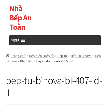
Nhà
Đi
Chuyển
đến
đến
Bếp An
Điều
nội
Toàn
hướng
dung
MENU
Trang chủ
Trang chủ
Bếp điện - Bếp từ
Bếp từ
Bếp Từ Binova
Bếp
từ Binova BI-407-ID
bep-tu-binova-bi-407-id-1
Cửa hàng
bep-tu-binova-bi-407-id-
Giỏ hàng
1
Tài khoản của tôi
Thanh toán