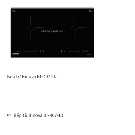
Trang Mẫu
Bếp từ Binova BI-407-ID
Điều
Bài
Bếp từ Binova BI-407-ID
trước:
hướng