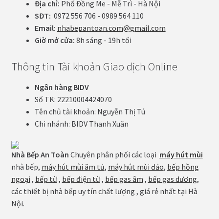
Địa chỉ:
Phố Đồng Me - Mễ Trì - Hà Nội
SĐT:
0972 556 706 - 0989 564 110
Email:
nhabepantoan.com@gmail.com
Giờ mở cửa:
8h sáng - 19h tối
Thông tin Tài khoản Giao dịch Online
Ngân hàng BIDV
Số TK: 22210004424070
Tên chủ tài khoản: Nguyễn Thị Tú
Chi nhánh: BIDV Thanh Xuân
Nhà Bếp An Toàn
Chuyên phân phối các loại
máy hút mùi
nhà bếp,
máy hút mùi âm tủ
,
máy hút mùi đảo
,
bếp hồng
ngoại
,
bếp từ
,
bếp điện từ
,
bếp gas âm
,
bếp gas dương
,
các thiết bị nhà bếp uy tín chất lượng , giá rẻ nhất tại Hà
Nội.