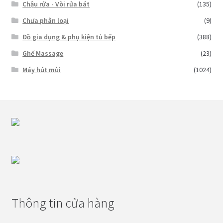
Chậu rửa - Vòi rửa bát
(135)
Chưa phân loại
(9)
Đồ gia dụng & phụ kiện tủ bếp
(388)
Ghế Massage
(23)
Máy hút mùi
(1024)
Thông tin cửa hàng