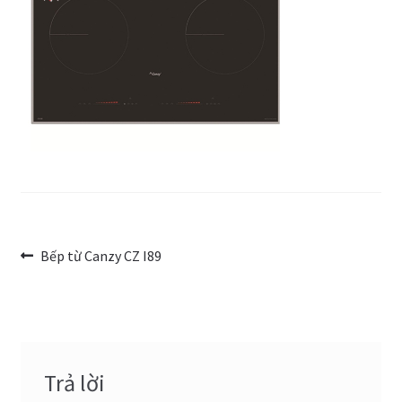
Trang Mẫu
Điều
Bài
Bếp từ Canzy CZ I89
trước:
hướng
bài
viết
Trả lời