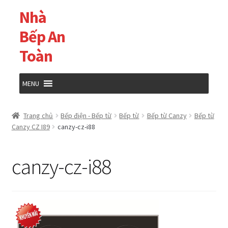
Nhà
Đi
Chuyển
đến
đến
Bếp An
Điều
nội
Toàn
hướng
dung
MENU
Trang chủ
Trang chủ
Bếp điện - Bếp từ
Bếp từ
Bếp từ Canzy
Bếp từ
Canzy CZ I89
canzy-cz-i88
Cửa hàng
canzy-cz-i88
Giỏ hàng
Tài khoản của tôi
Thanh toán