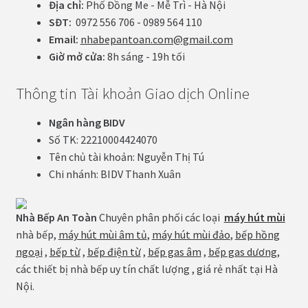
Địa chỉ:
Phố Đồng Me - Mễ Trì - Hà Nội
SĐT:
0972 556 706 - 0989 564 110
Email:
nhabepantoan.com@gmail.com
Giờ mở cửa:
8h sáng - 19h tối
Thông tin Tài khoản Giao dịch Online
Ngân hàng BIDV
Số TK: 22210004424070
Tên chủ tài khoản: Nguyễn Thị Tú
Chi nhánh: BIDV Thanh Xuân
Nhà Bếp An Toàn
Chuyên phân phối các loại
máy hút mùi
nhà bếp,
máy hút mùi âm tủ
,
máy hút mùi đảo
,
bếp hồng
ngoại
,
bếp từ
,
bếp điện từ
,
bếp gas âm
,
bếp gas dương
,
các thiết bị nhà bếp uy tín chất lượng , giá rẻ nhất tại Hà
Nội.