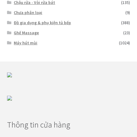
Chậu rửa - Vòi rửa bát
(135)
Chưa phân loại
(9)
Đồ gia dụng & phụ kiện tủ bếp
(388)
Ghế Massage
(23)
Máy hút mùi
(1024)
Thông tin cửa hàng