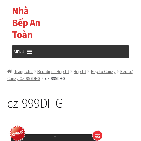
Nhà
Đi
Chuyển
đến
đến
Bếp An
Điều
nội
Toàn
hướng
dung
MENU
Trang chủ
Trang chủ
Bếp điện - Bếp từ
Bếp từ
Bếp từ Canzy
Bếp từ
Canzy CZ-999DHG
cz-999DHG
Cửa hàng
cz-999DHG
Giỏ hàng
Tài khoản của tôi
Thanh toán