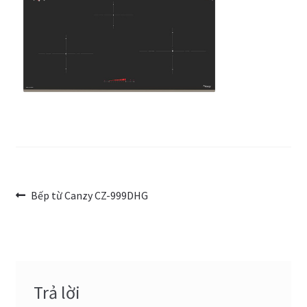
Trang Mẫu
Điều
Bài
Bếp từ Canzy CZ-999DHG
trước:
hướng
bài
viết
Trả lời