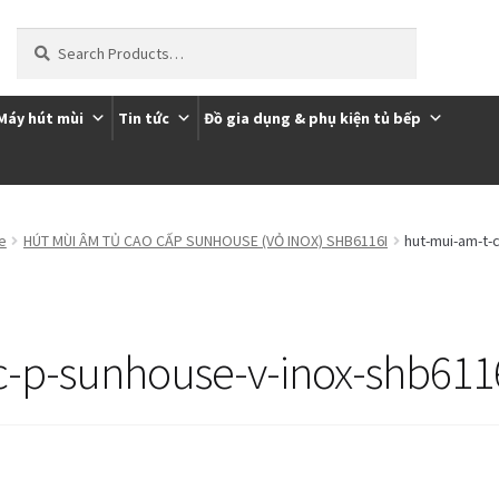
Tìm
kiếm:
Máy hút mùi
Tin tức
Đồ gia dụng & phụ kiện tủ bếp
ôi
Thanh toán
Trang Mẫu
e
HÚT MÙI ÂM TỦ CAO CẤP SUNHOUSE (VỎ INOX) SHB6116I
hut-mui-am-t-
c-p-sunhouse-v-inox-shb611