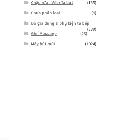
Chậu rửa - Vòi rửa bát
(135)
Chưa phân loại
(9)
Đồ gia dụng & phụ kiện tủ bếp
(388)
Ghế Massage
(23)
Máy hút mùi
(1024)