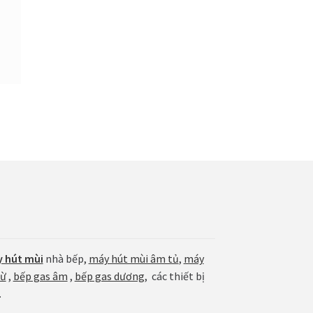
 hút mùi
nhà bếp,
máy hút mùi âm tủ
,
máy
từ
,
bếp gas âm
,
bếp gas dương
, các thiết bị
.