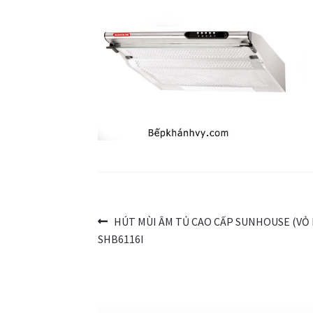
Điều
Bài
HÚT MÙI ÂM TỦ CAO CẤP SUNHOUSE (VỎ 
trước:
SHB6116I
hướng
bài
viết