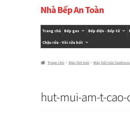
Nhà Bếp An Toàn
Đi
Chuyển
đến
đến
Điều
nội
hướng
dung
Trang chủ
Bếp gas
Bếp điện - Bếp từ
Chậu rửa - Vòi rửa bát
Trang chủ
Cửa hàng
Giỏ hàng
Tài khoản của t
Trang chủ
Máy hút mùi
Máy hút mùi Sunhous
hut-mui-am-t-cao-