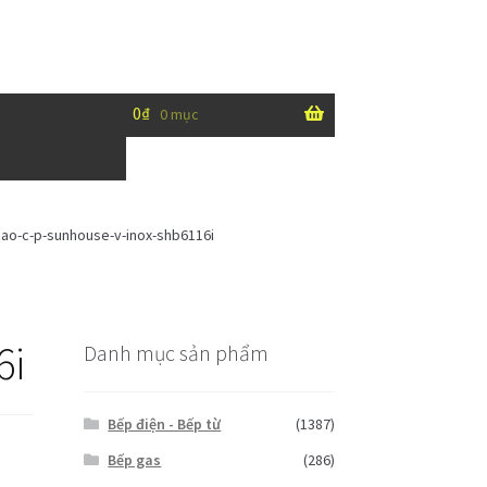
0
₫
0 mục
cao-c-p-sunhouse-v-inox-shb6116i
6i
Danh mục sản phẩm
Bếp điện - Bếp từ
(1387)
Bếp gas
(286)