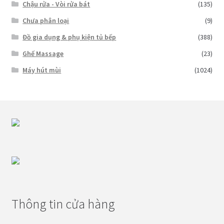
Chậu rửa - Vòi rửa bát
(135)
Chưa phân loại
(9)
Đồ gia dụng & phụ kiện tủ bếp
(388)
Ghế Massage
(23)
Máy hút mùi
(1024)
Thông tin cửa hàng