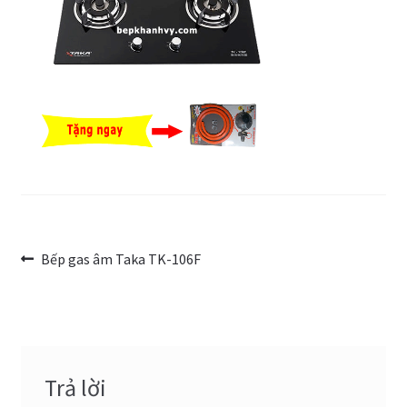
Trang Mẫu
Điều
Bài
Bếp gas âm Taka TK-106F
trước:
hướng
bài
viết
Trả lời