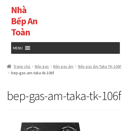
Nhà
Đi
Chuyển
đến
đến
Bếp An
Điều
nội
Toàn
hướng
dung
MENU
Trang chủ
Trang chủ
Bếp gas
Bếp gas âm
Bếp gas âm Taka TK-106F
bep-gas-am-taka-tk-106f
Cửa hàng
bep-gas-am-taka-tk-106f
Giỏ hàng
Tài khoản của tôi
Thanh toán