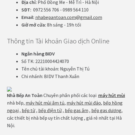
Địa chỉ:
Phố Đồng Me - Mễ Trì - Hà Nội
SĐT:
0972 556 706 - 0989 564 110
Email:
nhabepantoan.com@gmail.com
Giờ mở cửa:
8h sáng - 19h tối
Thông tin Tài khoản Giao dịch Online
Ngân hàng BIDV
Số TK: 22210004424070
Tên chủ tài khoản: Nguyễn Thị Tú
Chi nhánh: BIDV Thanh Xuân
Nhà Bếp An Toàn
Chuyên phân phối các loại
máy hút mùi
nhà bếp,
máy hút mùi âm tủ
,
máy hút mùi đảo
,
bếp hồng
ngoại
,
bếp từ
,
bếp điện từ
,
bếp gas âm
,
bếp gas dương
,
các thiết bị nhà bếp uy tín chất lượng , giá rẻ nhất tại Hà
Nội.