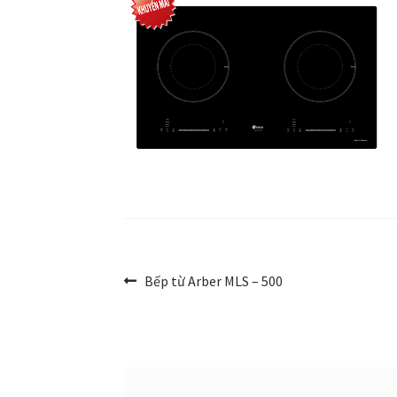
Điều
Bài
Bếp từ Arber MLS – 500
trước:
hướng
bài
viết