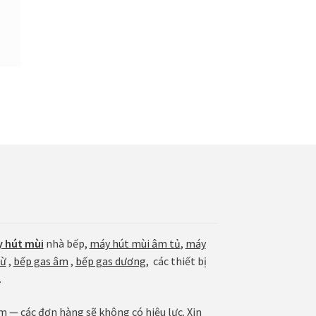
 hút mùi
nhà bếp,
máy hút mùi âm tủ
,
máy
từ
,
bếp gas âm
,
bếp gas dương
, các thiết bị
.
— các đơn hàng sẽ không có hiệu lực. Xin