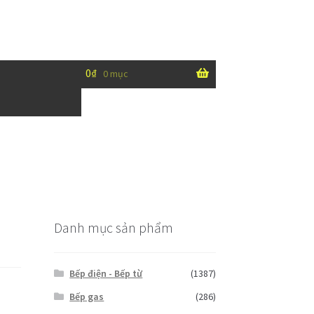
0
₫
0 mục
Danh mục sản phẩm
Bếp điện - Bếp từ
(1387)
Bếp gas
(286)