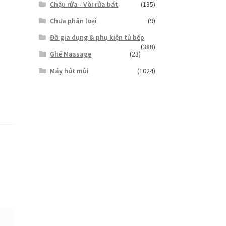
Chậu rửa - Vòi rửa bát
(135)
Chưa phân loại
(9)
Đồ gia dụng & phụ kiện tủ bếp
(388)
Ghế Massage
(23)
Máy hút mùi
(1024)