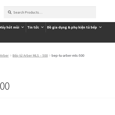
Tìm
kiếm:
Máy hút mùi
Tin tức
Đồ gia dụng & phụ kiện tủ bếp
ôi
Thanh toán
Trang Mẫu
 Arber
Bếp từ Arber MLS – 500
bep-tu-arber-mls-500
500