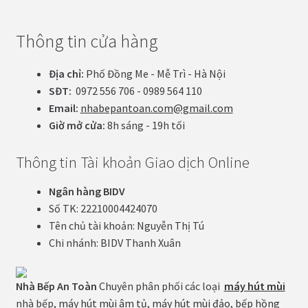
Thông tin cửa hàng
Địa chỉ:
Phố Đồng Me - Mễ Trì - Hà Nội
SĐT:
0972 556 706 - 0989 564 110
Email:
nhabepantoan.com@gmail.com
Giờ mở cửa:
8h sáng - 19h tối
Thông tin Tài khoản Giao dịch Online
Ngân hàng BIDV
Số TK: 22210004424070
Tên chủ tài khoản: Nguyễn Thị Tú
Chi nhánh: BIDV Thanh Xuân
Nhà Bếp An Toàn
Chuyên phân phối các loại
máy hút mùi
nhà bếp,
máy hút mùi âm tủ
,
máy hút mùi đảo
,
bếp hồng