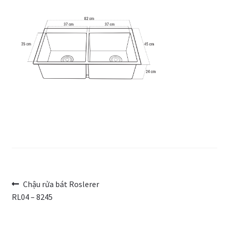
Trang Mẫu
Điều
Bài
Chậu rửa bát Roslerer
trước:
RL04 – 8245
hướng
bài