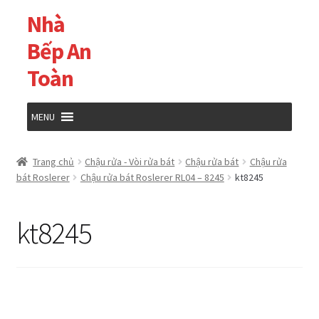
Nhà
Đi
Chuyển
đến
đến
Bếp An
Điều
nội
Toàn
hướng
dung
MENU
Trang chủ
Trang chủ
Chậu rửa - Vòi rửa bát
Chậu rửa bát
Chậu rửa
bát Roslerer
Chậu rửa bát Roslerer RL04 – 8245
kt8245
Cửa hàng
kt8245
Giỏ hàng
Tài khoản của tôi
Thanh toán