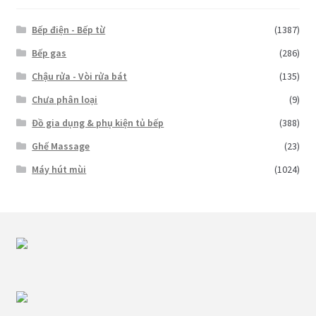
Bếp điện - Bếp từ
(1387)
Bếp gas
(286)
Chậu rửa - Vòi rửa bát
(135)
Chưa phân loại
(9)
Đồ gia dụng & phụ kiện tủ bếp
(388)
Ghế Massage
(23)
Máy hút mùi
(1024)