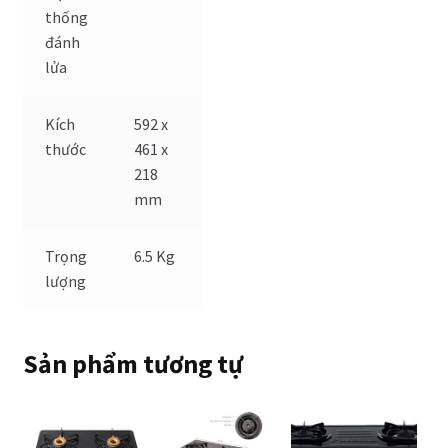
thống
đánh
lửa
Kích
592 x
thước
461 x
218
mm
Trọng
6.5 Kg
lượng
Sản phẩm tương tự