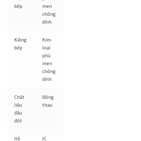
bếp
men
chống
dính
Kiềng
Kim
bếp
loại
phủ
men
chống
dính
Chất
Đồng
liệu
thau
đầu
đốt
Hệ
IC