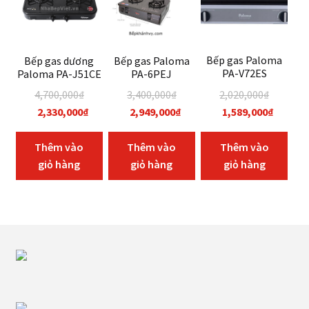
Bếp gas Paloma
Bếp gas dương
Bếp gas Paloma
PA-V72ES
Paloma PA-J51CE
PA-6PEJ
2,020,000
₫
4,700,000
₫
3,400,000
₫
Original
Current
Original
Current
Original
Current
1,589,000
₫
2,330,000
₫
2,949,000
₫
price
price
price
price
price
price
was:
is:
was:
is:
was:
is:
Thêm vào
Thêm vào
Thêm vào
2,020,000₫.
1,589,0
4,700,000₫.
2,330,000₫.
3,400,000₫.
2,949,000₫.
giỏ hàng
giỏ hàng
giỏ hàng