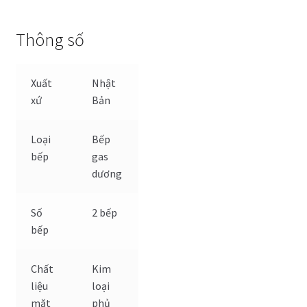
Thông số
Xuất
Nhật
xứ
Bản
Loại
Bếp
bếp
gas
dương
Số
2 bếp
bếp
Chất
Kim
liệu
loại
mặt
phủ