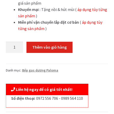
3,800,000₫.
3,295,000₫.
giá sản phẩm
Khuyến mại :
Tặng nồi & hút mùi (
áp dụng
tùy từng
sản phẩm
)
Miễn phí vận chuyển lắp đặt cơ bản
(
áp dụng
tùy
từng sản phẩm
)
Bếp
Thêm vào giỏ hàng
gas
Paloma
PA-
J61PE
Danh mục:
Bếp gas dương Paloma
số
lượng
Liên hệ ngay để có giá tốt nhất!
Số điện thoại
:
0972 556 706 - 0989 564 110