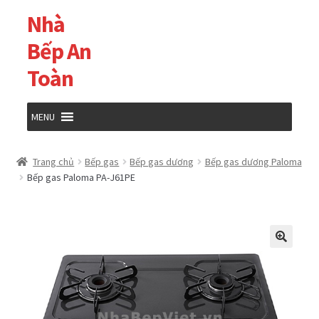
Nhà
Đi
Chuyển
đến
đến
Bếp An
Điều
nội
Toàn
hướng
dung
MENU
Trang chủ
Trang chủ
Bếp gas
Bếp gas dương
Bếp gas dương Paloma
Bếp gas Paloma PA-J61PE
Cửa hàng
Giỏ hàng
Tài khoản của tôi
Thanh toán