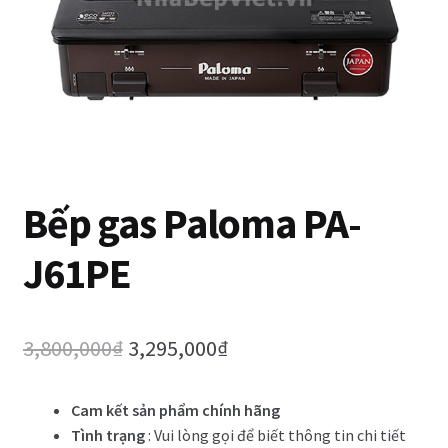
Trang Mẫu
Bếp gas Paloma PA-
J61PE
Original
Current
3,800,000
₫
3,295,000
₫
price
price
Cam kết sản phẩm chính hãng
was:
is:
Tình trạng
: Vui lòng gọi để biết thông tin chi tiết